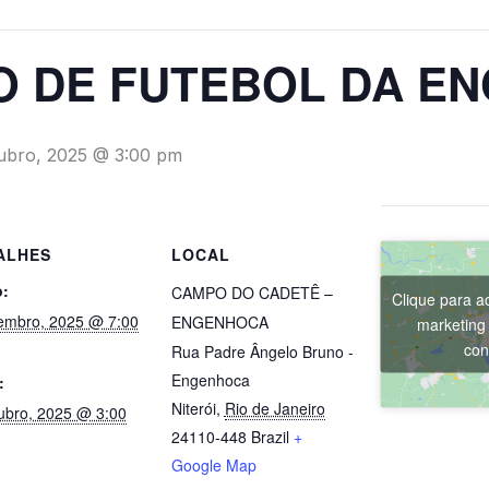
 DE FUTEBOL DA E
ubro, 2025 @ 3:00 pm
ALHES
LOCAL
o:
CAMPO DO CADETÊ –
Clique para ac
embro, 2025 @ 7:00
ENGENHOCA
marketing 
con
Rua Padre Ângelo Bruno -
Engenhoca
:
Niterói
,
Rio de Janeiro
ubro, 2025 @ 3:00
24110-448
Brazil
+
Google Map