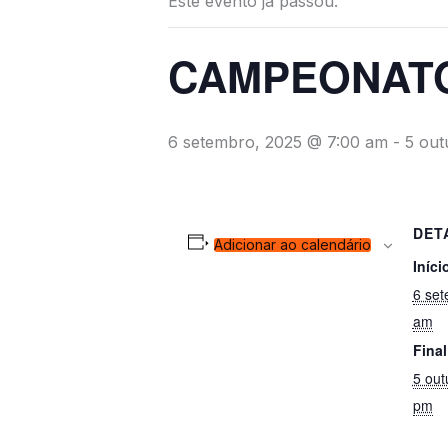
Este evento já passou.
CAMPEONATO
6 setembro, 2025 @ 7:00 am
-
5 out
DET
Adicionar ao calendário
Iníci
6 set
am
Final
5 out
pm